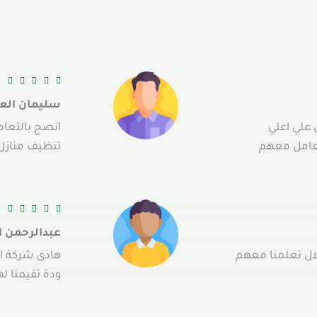
R





a
سليمان العت
t
علي اعلي
انصح بالتعا
e
عامل معهم
تنظيف منازل 
d
5
o
R





u
a
t
عبدالرحمن ا
t
o
ال تعلمنا معهم
هادى شركة ا
e
f
ودة تقيمنا ل
d
5
5