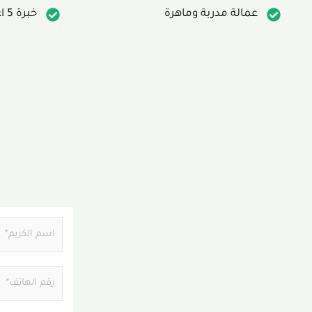
عمالة مدربة وماهرة
خبرة 5 اعوام
N
a
m
P
e
h
*